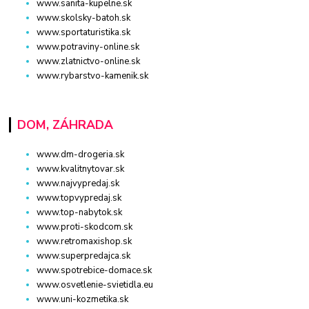
www.sanita-kupelne.sk
www.skolsky-batoh.sk
www.sportaturistika.sk
www.potraviny-online.sk
www.zlatnictvo-online.sk
www.rybarstvo-kamenik.sk
DOM, ZÁHRADA
www.dm-drogeria.sk
www.kvalitnytovar.sk
www.najvypredaj.sk
www.topvypredaj.sk
www.top-nabytok.sk
www.proti-skodcom.sk
www.retromaxishop.sk
www.superpredajca.sk
www.spotrebice-domace.sk
www.osvetlenie-svietidla.eu
www.uni-kozmetika.sk