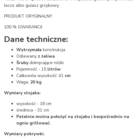
leczo albo gulasz grzybowy.
PRODUKT ORYGINALNY
100 % GWARANCJI
Dane techniczne:
Wytrzymała
konstrukcja
Odlewany
z żeliwa
Śruby
dokręcające nóżki
Pojemność - 15
litrów
Całkowita wysokość: 41
cm
Waga:
20 kg
Wymiary stojaka:
wysokość - 18 cm
średnica - 31 cm
Patelnie można położyć na stojaku i bezpośrednio na
ogniu grillować.
Wymiary pokrywki: