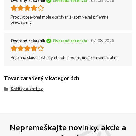
Overený zákazník
Overená recenzia
- 07. 08. 2026
Produkt prekonal moje očakávania, som veľmi príjemne
prekvapený.
Overený zákazník
Overená recenzia
- 07. 08. 2026
Príjemná skúsenosť s týmto obchodom, určite sa sem vrátim.
Tovar zaradený v kategóriách
Kotlíky a kotliny
Nepremeškajte novinky, akcie a