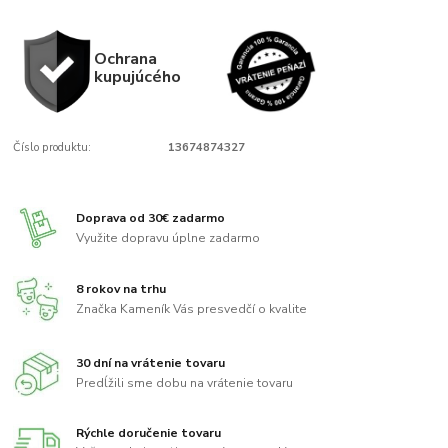
Ochrana
kupujúcého
Číslo produktu:
13674874327
Doprava od 30€ zadarmo
Využite dopravu úplne zadarmo
8 rokov na trhu
Značka Kameník Vás presvedčí o kvalite
30 dní na vrátenie tovaru
Predĺžili sme dobu na vrátenie tovaru
Rýchle doručenie tovaru