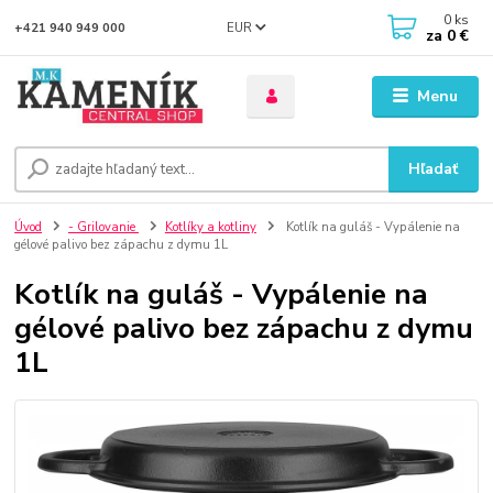
0
ks
EUR
+421 940 949 000
za
0 €
Menu
Hľadať
Úvod
- Grilovanie
Kotlíky a kotliny
Kotlík na guláš - Vypálenie na
gélové palivo bez zápachu z dymu 1L
Kotlík na guláš - Vypálenie na
gélové palivo bez zápachu z dymu
1L