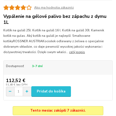
Ako ma hodnotia zákazníci
Vypálenie na gélové palivo bez zápachu z dymu
1L
Kotlík na guláš 25l. Kotlík na guláš 16 l. Kotlík na guláš 30l. Kamenik
kotlik na gulas. Aký kotlík na guláš je najlepší. Smaltovane
kotlikyROSSNER AUSTRIAKociołek odlewany z żeliwa o specjalnie
dobranym składzie, co daje pewność wysokiej jakości wykonania i
dożywotniej trwałości. Dzięki swym właści...
celý popis
Dostupnosť
3-7 dní
112,52 €
91,48 €
bez DPH
Pridať do košíka
Tento mesiac zakúpili 7 zákazníci.