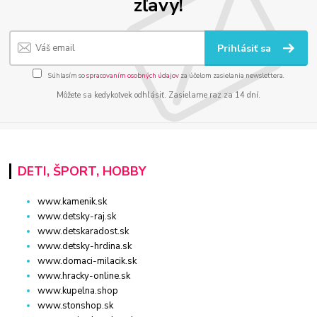
zľavy!
Prihlásiť sa
Súhlasím so
spracovaním osobných údajov
za účelom zasielania newslettera.
Môžete sa kedykoľvek odhlásiť. Zasielame raz za 14 dní.
DETI, ŠPORT, HOBBY
www.kamenik.sk
www.detsky-raj.sk
www.detskaradost.sk
www.detsky-hrdina.sk
www.domaci-milacik.sk
www.hracky-online.sk
www.kupelna.shop
www.stonshop.sk