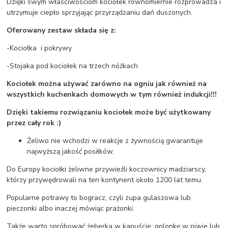
Dzięki swym właściwościom kociołek równomiernie rozprowadza i
utrzymuje ciepło sprzyjając przyrządzaniu dań duszonych.
Oferowany zestaw składa się z:
-Kociołka i pokrywy
-Stojaka pod kociołek na trzech nóżkach
Kociołek można używać zarówno na ogniu jak również na
wszystkich kuchenkach domowych w tym również indukcji!!!
Dzięki takiemu rozwiązaniu kociołek może być użytkowany
przez cały rok :)
Żeliwo nie wchodzi w reakcje z żywnością gwarantuje
najwyższą jakość posiłków,
Do Europy kociołki żeliwne przywieźli koczownicy madziarscy,
którzy przywędrowali na ten kontynent około 1200 lat temu.
Popularne potrawy to bogracz, czyli zupa gulaszowa lub
pieczonki albo inaczej mówiąc prażonki.
Także warto spróbować żeberka w kapuście, golonkę w piwie lub