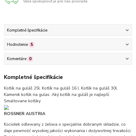
Vaša spokojnosť je pre nás prvoradá
Kompletné špecifikácie
Hodnotenie
5
Komentáre
0
Kompletné špecifikácie
Kotlík na guláš 25l. Kotlík na guláš 16 l. Kotlík na guláš 30l.
Kamenik kotlik na gulas. Aký kotlík na guláš je najlepší.
Smaltovane kotliky
ROSSNER AUSTRIA
Kociołek odlewany z żeliwa o specjalnie dobranym składzie, co
daje pewność wysokiej jakości wykonania i dożywotniej trwałości.