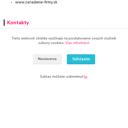
www.zariadenie-firmy.sk
Kontakty
+421 940 949 000
Tieto webové stránky využívajú na poskytovanie svojich služieb
súbory cookies.
Viac informácií
.
info@kamenik.sk
Súhlasím
Nastavenia
Súhlas môžete odmietnuť
tu
.
© 2024 Všetky práva vyhradené KAMENIK.SK
Vytvorené na
Eshop-rychlo.sk