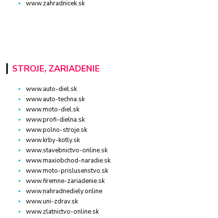
www.zahradnicek.sk
STROJE, ZARIADENIE
www.auto-diel.sk
www.auto-techna.sk
www.moto-diel.sk
www.profi-dielna.sk
www.polno-stroje.sk
www.krby-kotly.sk
www.stavebnictvo-online.sk
www.maxiobchod-naradie.sk
www.moto-prislusenstvo.sk
www.firemne-zariadenie.sk
www.nahradnediely.online
www.uni-zdrav.sk
www.zlatnictvo-online.sk