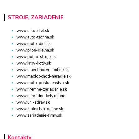
STROJE, ZARIADENIE
www.auto-diel.sk
www.auto-techna.sk
www.moto-diel.sk
www.profi-dielna.sk
www.polno-stroje.sk
www.krby-kotly.sk
www.stavebnictvo-online.sk
www.maxiobchod-naradie.sk
www.moto-prislusenstvo.sk
www.firemne-zariadenie.sk
www.nahradnediely.online
www.uni-zdrav.sk
www.zlatnictvo-online.sk
www.zariadenie-firmy.sk
Kontakty