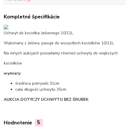
Kompletné špecifikácie
Uchwyt do kociołka żeliwnego 10/11L.
Wykonany z żeliwa, pasuje do wszystkich kociołków 10/11L.
Na innych aukcjach posiadamy również uchwyty do większych
kociołków
wymiary:
średnica pokrywki 31cm
cała długość uchwytu 35cm
AUKCJA DOTYCZY UCHWYTU BEZ ŚRUBEK
Hodnotenie
5