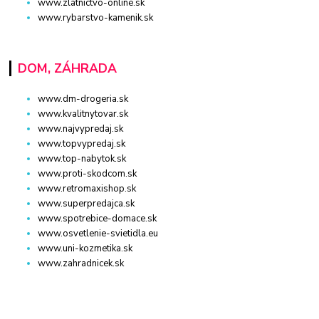
www.zlatnictvo-online.sk
www.rybarstvo-kamenik.sk
DOM, ZÁHRADA
www.dm-drogeria.sk
www.kvalitnytovar.sk
www.najvypredaj.sk
www.topvypredaj.sk
www.top-nabytok.sk
www.proti-skodcom.sk
www.retromaxishop.sk
www.superpredajca.sk
www.spotrebice-domace.sk
www.osvetlenie-svietidla.eu
www.uni-kozmetika.sk
www.zahradnicek.sk