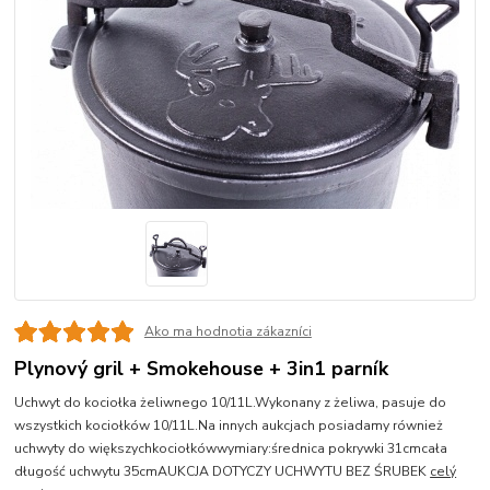
Ako ma hodnotia zákazníci
Plynový gril + Smokehouse + 3in1 parník
Uchwyt do kociołka żeliwnego 10/11L.Wykonany z żeliwa, pasuje do
wszystkich kociołków 10/11L.Na innych aukcjach posiadamy również
uchwyty do większychkociołkówwymiary:średnica pokrywki 31cmcała
długość uchwytu 35cmAUKCJA DOTYCZY UCHWYTU BEZ ŚRUBEK
celý