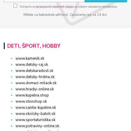
Súhlasím so
spracovaním osobných údajov
za účelom zasielania newslettera.
Môžete sa kedykoľvek odhlásiť. Zasielame raz za 14 dní.
DETI, ŠPORT, HOBBY
www.kamenik.sk
www.detsky-raj.sk
www.detskaradost.sk
www.detsky-hrdina.sk
www.domaci-milacik.sk
www.hracky-online.sk
www.kupelna.shop
www.stonshop.sk
www.sanita-kupelne.sk
www.skolsky-batoh.sk
www.sportaturistika.sk
www.potraviny-online.sk