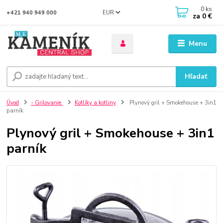
0
ks
EUR
+421 940 949 000
za
0 €
Menu
Hľadať
Úvod
- Grilovanie
Kotlíky a kotliny
Plynový gril + Smokehouse + 3in1
parník
Plynový gril + Smokehouse + 3in1
parník