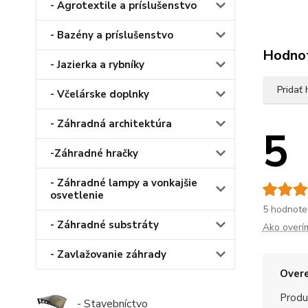
- Agrotextile a príslušenstvo
- Bazény a príslušenstvo
Hodno
- Jazierka a rybníky
Pridať
- Včelárske doplnky
- Záhradná architektúra
5
-Záhradné hračky
- Záhradné lampy a vonkajšie
osvetlenie
5 hodnote
- Záhradné substráty
Ako overí
- Zavlažovanie záhrady
Overe
Produ
- Stavebníctvo