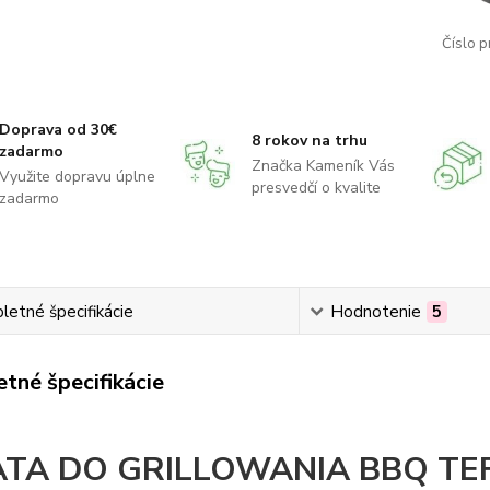
Číslo p
Doprava od 30€
8 rokov na trhu
zadarmo
Značka Kameník Vás
Využite dopravu úplne
presvedčí o kvalite
zadarmo
etné špecifikácie
Hodnotenie
5
tné špecifikácie
TA DO GRILLOWANIA BBQ T