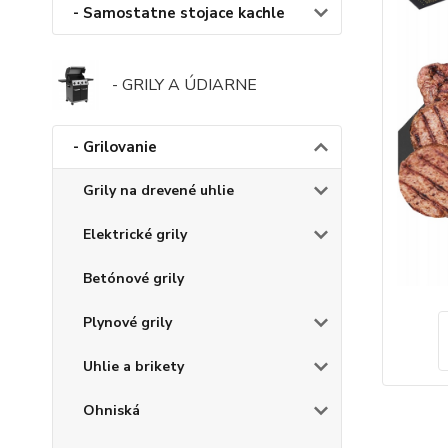
- Samostatne stojace kachle
- GRILY A ÚDIARNE
- Grilovanie
Grily na drevené uhlie
Elektrické grily
Betónové grily
Plynové grily
Uhlie a brikety
Ohniská