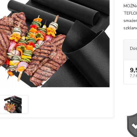
MOŻN
TEFLON
smażen
szklan
Dos
9,
7,74