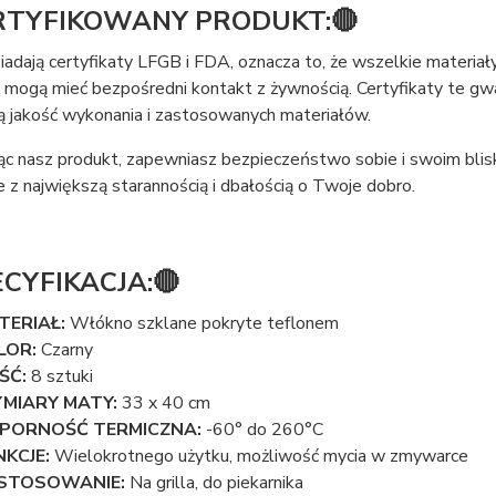
RTYFIKOWANY PRODUKT:🔴
adają certyfikaty LFGB i FDA, oznacza to, że wszelkie materiał
i mogą mieć bezpośredni kontakt z żywnością. Certyfikaty te gw
ą jakość wykonania i zastosowanych materiałów.
ąc nasz produkt, zapewniasz bezpieczeństwo sobie i swoim blis
z największą starannością i dbałością o Twoje dobro.
ECYFIKACJA:🔴
TERIAŁ:
Włókno szklane pokryte teflonem
LOR:
Czarny
ŚĆ:
8 sztuki
MIARY MATY:
33 x 40 cm
PORNOŚĆ TERMICZNA:
-60° do 260°C
NKCJE:
Wielokrotnego użytku, możliwość mycia w zmywarce
STOSOWANIE:
Na grilla, do piekarnika