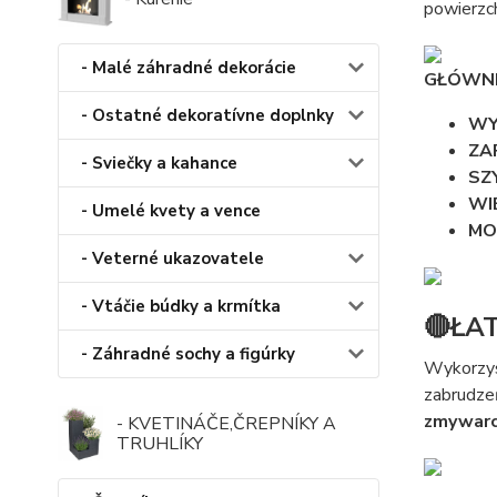
powierzch
- Malé záhradné dekorácie
GŁÓWNE
- Ostatné dekoratívne doplnky
WY
ZA
- Sviečky a kahance
SZ
WI
- Umelé kvety a vence
MO
- Veterné ukazovatele
- Vtáčie búdky a krmítka
🔴ŁA
- Záhradné sochy a figúrky
Wykorzyst
zabrudzeń
zmywar
- KVETINÁČE,ČREPNÍKY A
TRUHLÍKY