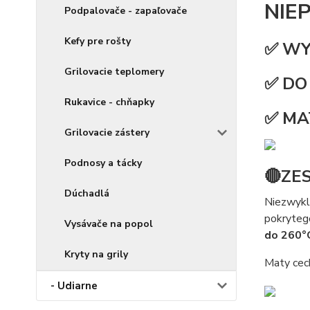
NIE
Podpalovače - zapaľovače
Kefy pre rošty
✅ WYM
Grilovacie teplomery
✅ DO
Rukavice - chňapky
✅ MA
Grilovacie zástery
Podnosy a tácky
🔴ZE
Dúchadlá
Niezwykl
pokryte
Vysávače na popol
do 260°
Kryty na grily
Maty cech
- Udiarne