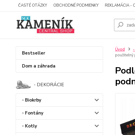
ČASTÉ OTÁZKY
OBCHODNÉ PODMIENKY
REKLAMÁCIA - 
Úvod
-
Bestseller
použiteľný
Dom a záhrada
Podl
podn
- DEKORÁCIE
- Biokrby
- Fontány
- Kotly