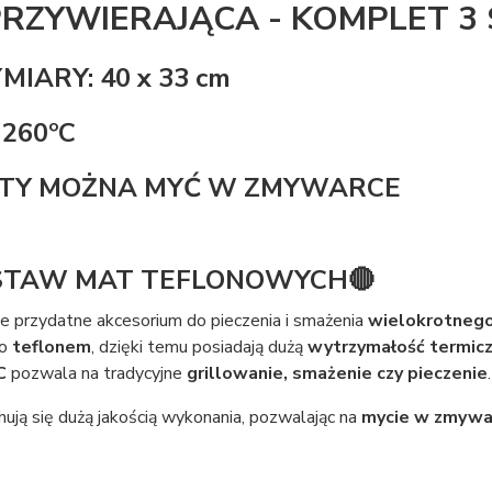
PRZYWIERAJĄCA - KOMPLET 3 
IARY: 40 x 33 cm
 260ºC
TY MOŻNA MYĆ W ZMYWARCE
STAW MAT TEFLONOWYCH🔴
e przydatne akcesorium do pieczenia i smażenia
wielokrotnego
go
teflonem
, dzięki temu posiadają dużą
wytrzymałość termic
C
pozwala na tradycyjne
grillowanie, smażenie czy pieczenie
.
ują się dużą jakością wykonania, pozwalając na
mycie w zmywa