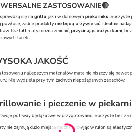
IWERSALNE ZASTOSOWANIE🔴
 sprawdzą się na
grillu
, jak i w domowym
piekarniku
. Soczyste
ej powłoce, żadne produkty
nie będą przywierać
. Idealnie nadaj
traw. Kształt maty można zmienić,
przycinając nożyczkami
, be
niowych tacek.
YSOKA JAKOŚĆ
astosowaniu najlepszych materiałów mata nie niszczy się nawet
ury. Nie wydziela przy tym żadnych niepożądanych zapachów.
illowanie i pieczenie w piekarni
twoje potrway będą łatwe w przygotowaniu. Soczyste bez zamart
y nie zajmują dużo miejsca mozna je zwijąc w rulon są elastycz