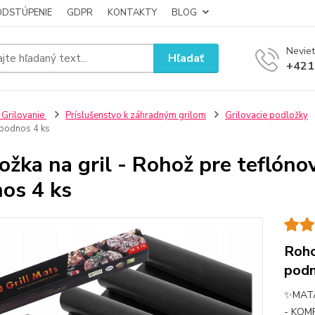
ODSTÚPENIE
GDPR
KONTAKTY
BLOG
Neviet
Hľadať
+421
 Grilovanie
Príslušenstvo k záhradným grilom
Grilovacie podložky
 podnos 4 ks
ožka na gril - Rohož pre teflóno
os 4 ks
Roho
podn
✨MATA
- KOM