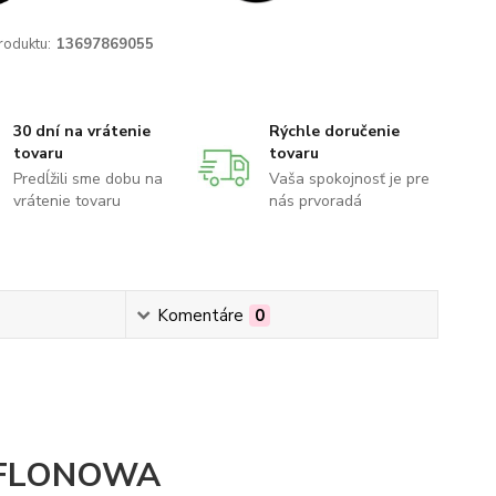
roduktu:
13697869055
30 dní na vrátenie
Rýchle doručenie
tovaru
tovaru
Predĺžili sme dobu na
Vaša spokojnosť je pre
vrátenie tovaru
nás prvoradá
Komentáre
0
EFLONOWA