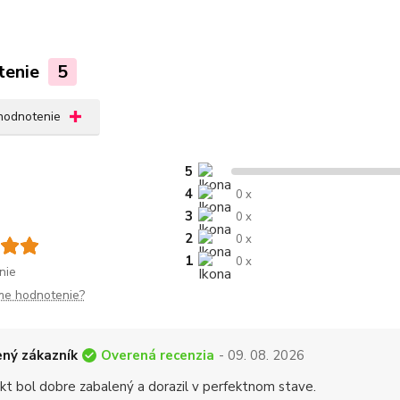
tenie
5
 hodnotenie
5
4
0 x
3
0 x
2
0 x
1
0 x
nie
me hodnotenie?
Overená recenzia
ný zákazník
- 09. 08. 2026
kt bol dobre zabalený a dorazil v perfektnom stave.