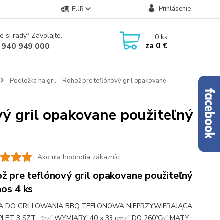
Prihlásenie
EUR
e si rady? Zavolajte.
0
ks
za
0 €
 940 949 000
Podložka na gril - Rohož pre teflónový gril opakovane
vý gril opakovane použiteľný
Ako ma hodnotia zákazníci
ž pre teflónový gril opakovane použiteľný
os 4 ks
 DO GRILLOWANIA BBQ TEFLONOWA NIEPRZYWIERAJĄCA
PLET 3 SZT. ✨✅ WYMIARY: 40 x 33 cm✅ DO 260ºC✅ MATY