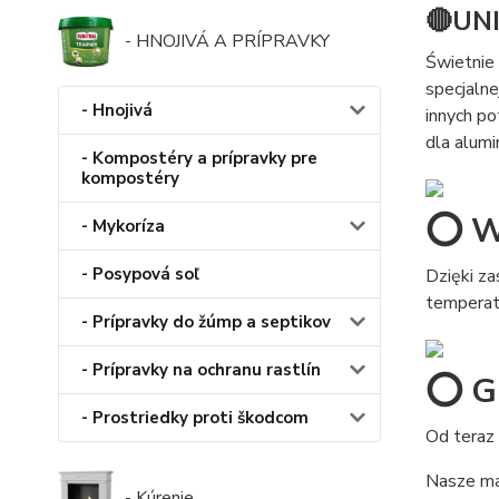
🔴UN
- HNOJIVÁ A PRÍPRAVKY
Świetnie
specjaln
- Hnojivá
innych po
dla alumi
- Kompostéry a prípravky pre
kompostéry
⭕ W
- Mykoríza
- Posypová soľ
Dzięki z
temperat
- Prípravky do žúmp a septikov
- Prípravky na ochranu rastlín
⭕ Gr
- Prostriedky proti škodcom
Od teraz 
Nasze mat
- Kúrenie