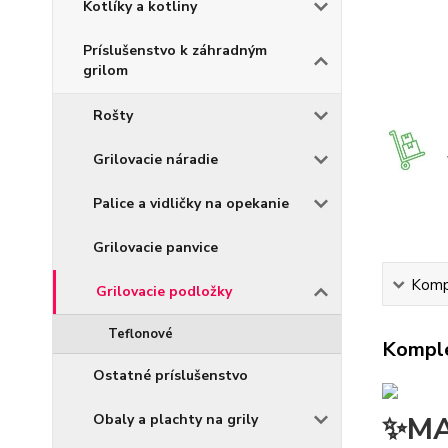
Kotlíky a kotliny
Príslušenstvo k záhradným
grilom
Rošty
Grilovacie náradie
Palice a vidličky na opekanie
Grilovacie panvice
Kompl
Grilovacie podložky
Teflonové
Komple
Ostatné príslušenstvo
✨MA
Obaly a plachty na grily