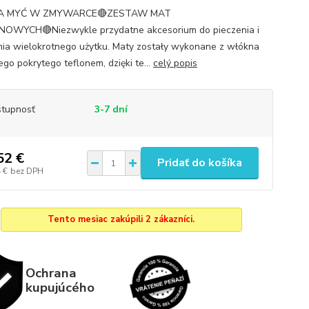
A MYĆ W ZMYWARCE🔴ZESTAW MAT
OWYCH🔴Niezwykle przydatne akcesorium do pieczenia i
ia wielokrotnego użytku. Maty zostały wykonane z włókna
ego pokrytego teflonem, dzięki te...
celý popis
tupnosť
3-7 dní
52 €
Pridať do košíka
 €
bez DPH
Tento mesiac zakúpili 2 zákazníci.
Ochrana
kupujúcého