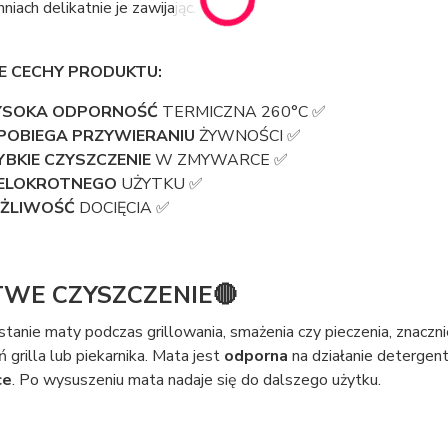
niach delikatnie je zawijając.
 CECHY PRODUKTU:
SOKA ODPORNOŚĆ
TERMICZNA 260°C ✅
POBIEGA PRZYWIERANIU
ŻYWNOŚCI ✅
YBKIE CZYSZCZENIE
W ZMYWARCE ✅
ELOKROTNEGO
UŻYTKU ✅
ŻLIWOŚĆ
DOCIĘCIA ✅
TWE CZYSZCZENIE🔴
anie maty podczas grillowania, smażenia czy pieczenia, znaczn
 grilla lub piekarnika. Mata jest
odporna
na działanie detergen
ce
. Po wysuszeniu mata nadaje się do dalszego użytku.