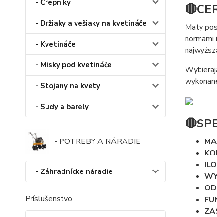
- Črepníky
🔴CE
- Držiaky a vešiaky na kvetináče
Maty posi
normami 
- Kvetináče
najwyższ
- Misky pod kvetináče
Wybieraj
wykonane 
- Stojany na kvety
- Sudy a barely
🔴SP
MA
- POTREBY A NÁRADIE
KO
ILO
- Záhradnícke náradie
WY
OD
Príslušenstvo
FU
ZA