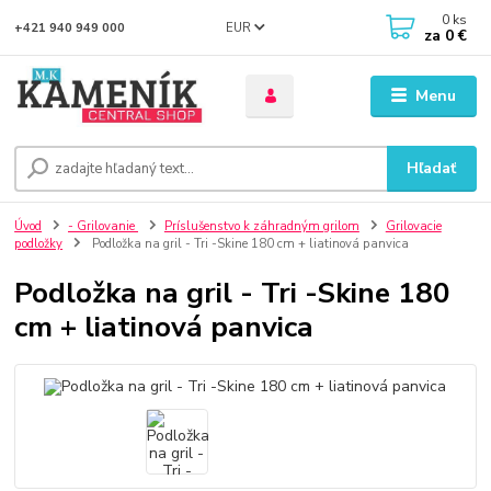
0
ks
EUR
+421 940 949 000
za
0 €
Menu
Hľadať
Úvod
- Grilovanie
Príslušenstvo k záhradným grilom
Grilovacie
podložky
Podložka na gril - Tri -Skine 180 cm + liatinová panvica
Podložka na gril - Tri -Skine 180
cm + liatinová panvica