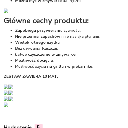
Można myć w zmywarce
lub ręcznie
Główne cechy produktu:
Zapobiega przywieraniu
żywności,
Nie przenosi zapachów
i nie nasiąka płynami,
Wielokrotnego użytku
,
Bez
używania
tłuszczu
,
Łatwe
czyszczenie w zmywarce
,
Możliwość docięcia
,
Możliwość użycia
na grillu i w piekarniku
.
ZESTAW ZAWIERA 10 MAT.
Hodnotenie
5