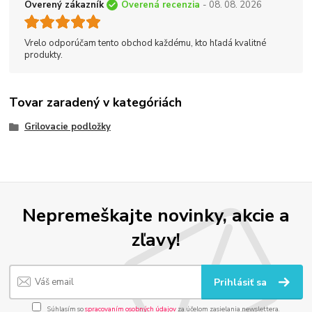
Overený zákazník
Overená recenzia
- 08. 08. 2026
Vrelo odporúčam tento obchod každému, kto hľadá kvalitné
produkty.
Tovar zaradený v kategóriách
Grilovacie podložky
Nepremeškajte novinky, akcie a
zľavy!
Prihlásiť sa
Súhlasím so
spracovaním osobných údajov
za účelom zasielania newslettera.