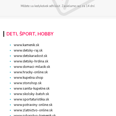
Môžete sa kedykoľvek odhlásiť. Zasielame raz za 14 dní.
DETI, ŠPORT, HOBBY
www.kamenik.sk
www.detsky-raj.sk
www.detskaradost.sk
www.detsky-hrdina.sk
www.domaci-milacik.sk
www.hracky-online.sk
www.kupelna.shop
www.stonshop.sk
www.sanita-kupelne.sk
www.skolsky-batoh.sk
www.sportaturistika.sk
www.potraviny-online.sk
www.zlatnictvo-online.sk
www.rybarstvo-kamenik.sk