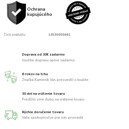
Ochrana
kupujúcého
Číslo produktu:
13530055661
Doprava od 30€ zadarmo
Využite dopravu úplne zadarmo
8 rokov na trhu
Značka Kameník Vás presvedčí o kvalite
30 dní na vrátenie tovaru
Predĺžili sme dobu na vrátenie tovaru
Rýchle doručenie tovaru
Vaša spokojnosť je pre nás prvoradá