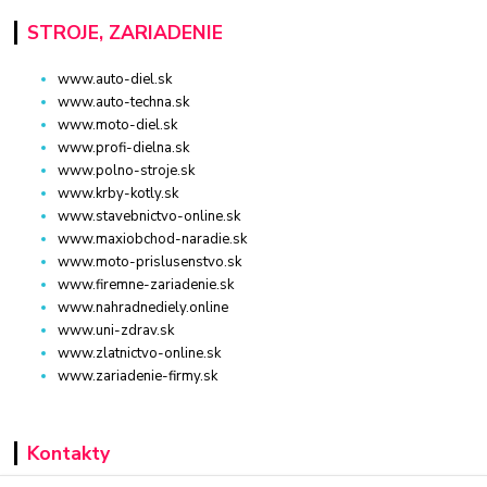
STROJE, ZARIADENIE
www.auto-diel.sk
www.auto-techna.sk
www.moto-diel.sk
www.profi-dielna.sk
www.polno-stroje.sk
www.krby-kotly.sk
www.stavebnictvo-online.sk
www.maxiobchod-naradie.sk
www.moto-prislusenstvo.sk
www.firemne-zariadenie.sk
www.nahradnediely.online
www.uni-zdrav.sk
www.zlatnictvo-online.sk
www.zariadenie-firmy.sk
Kontakty