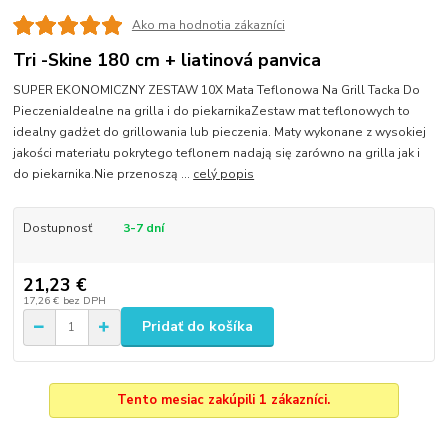
Ako ma hodnotia zákazníci
Tri -Skine 180 cm + liatinová panvica
SUPER EKONOMICZNY ZESTAW 10X Mata Teflonowa Na Grill Tacka Do
PieczeniaIdealne na grilla i do piekarnikaZestaw mat teflonowych to
idealny gadżet do grillowania lub pieczenia. Maty wykonane z wysokiej
jakości materiału pokrytego teflonem nadają się zarówno na grilla jak i
do piekarnika.Nie przenoszą ...
celý popis
Dostupnosť
3-7 dní
21,23 €
17,26 €
bez DPH
Pridať do košíka
Tento mesiac zakúpili 1 zákazníci.