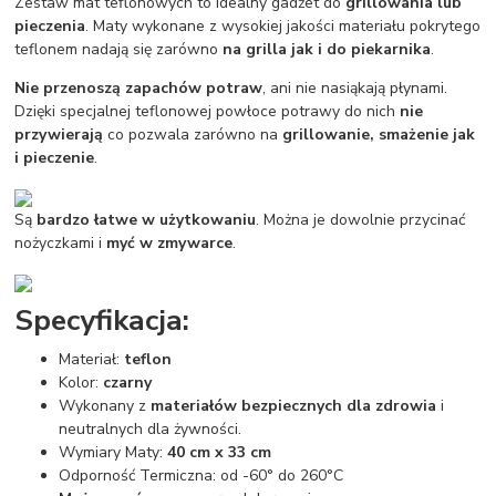
Zestaw mat teflonowych to idealny gadżet do
grillowania lub
pieczenia
. Maty wykonane z wysokiej jakości materiału pokrytego
teflonem nadają się zarówno
na grilla jak i do piekarnika
.
Nie przenoszą zapachów potraw
, ani nie nasiąkają płynami.
Dzięki specjalnej teflonowej powłoce potrawy do nich
nie
przywierają
co pozwala zarówno na
grillowanie, smażenie jak
i pieczenie
.
Są
bardzo łatwe w użytkowaniu
. Można je dowolnie przycinać
nożyczkami i
myć w zmywarce
.
Specyfikacja:
Materiał:
teflon
Kolor:
czarny
Wykonany z
materiałów bezpiecznych dla zdrowia
i
neutralnych dla żywności.
Wymiary Maty:
40 cm x 33 cm
Odporność Termiczna: od -60° do 260°C