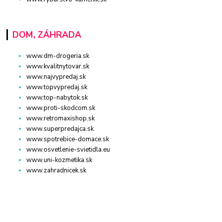
DOM, ZÁHRADA
www.dm-drogeria.sk
www.kvalitnytovar.sk
www.najvypredaj.sk
www.topvypredaj.sk
www.top-nabytok.sk
www.proti-skodcom.sk
www.retromaxishop.sk
www.superpredajca.sk
www.spotrebice-domace.sk
www.osvetlenie-svietidla.eu
www.uni-kozmetika.sk
www.zahradnicek.sk