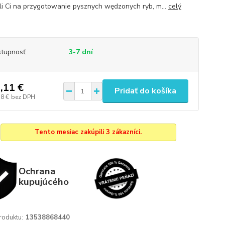
i Ci na przygotowanie pysznych wędzonych ryb, m...
celý
tupnosť
3-7 dní
,11 €
Pridať do košíka
18 €
bez DPH
Tento mesiac zakúpili 3 zákazníci.
Ochrana
kupujúcého
roduktu:
13538868440