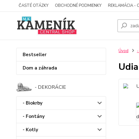
ČASTÉ OTÁZKY
OBCHODNÉ PODMIENKY
REKLAMÁCIA - 
Úvod
-
Bestseller
Udia
Dom a záhrada
- DEKORÁCIE
- Biokrby
- Fontány
- Kotly