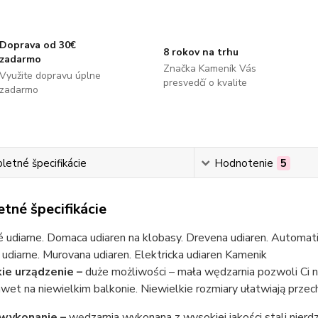
Doprava od 30€
8 rokov na trhu
zadarmo
Značka Kameník Vás
Využite dopravu úplne
presvedčí o kvalite
zadarmo
etné špecifikácie
Hodnotenie
5
tné špecifikácie
é udiarne. Domaca udiaren na klobasy. Drevena udiaren. Automatic
udiarne. Murovana udiaren. Elektricka udiaren Kamenik
ie urządzenie –
duże możliwości – mała wędzarnia pozwoli Ci 
wet na niewielkim balkonie. Niewielkie rozmiary ułatwiają prze
 wykonanie –
wędzarnia wykonana z wysokiej jakości stali nier