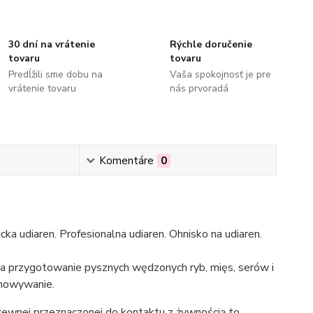
30 dní na vrátenie
Rýchle doručenie
tovaru
tovaru
Predĺžili sme dobu na
Vaša spokojnosť je pre
vrátenie tovaru
nás prvoradá
Komentáre
0
ka udiaren. Profesionalna udiaren. Ohnisko na udiaren.
na przygotowanie pysznych wędzonych ryb, mięs, serów i
chowywanie.
dzewnej przeznaczonej do kontaktu z żywnością to