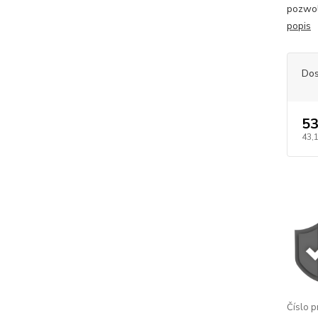
pozwol
popis
Dos
53
43,
Číslo p