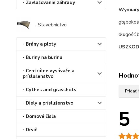
- Zavlažovanie záhrady
Wymiary
głębokoś
- Stavebníctvo
długość 
- Brány a ploty
USZKOD
- Buriny na burinu
- Centrálne vysávače a
Hodno
príslušenstvo
- Cythes and grasshots
Pridať
- Diely a príslušenstvo
5
- Domové čísla
- Drvič