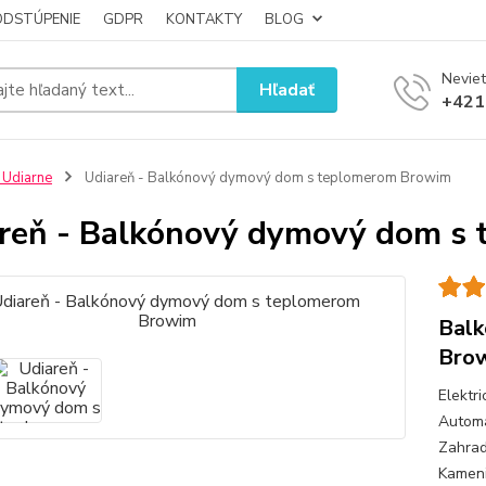
ODSTÚPENIE
GDPR
KONTAKTY
BLOG
Neviet
Hľadať
+421
 Udiarne
Udiareň - Balkónový dymový dom s teplomerom Browim
reň - Balkónový dymový dom s
Balk
Bro
Elektr
Automa
Zahrad
Kameni