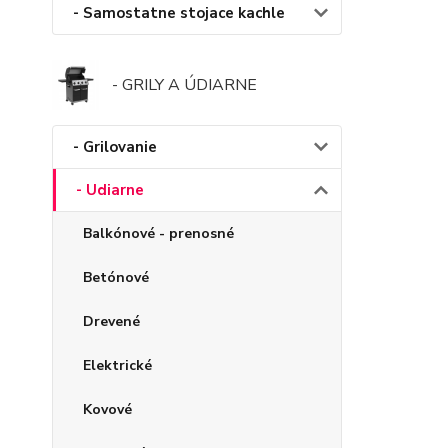
- Samostatne stojace kachle
- GRILY A ÚDIARNE
- Grilovanie
- Udiarne
Balkónové - prenosné
Betónové
Drevené
Elektrické
Kovové