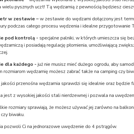
 wielu pysznych uczt! Tą wędzarnią z pewnością będziesz cieszyć
tr w zestawie –
w zestawie do wędzarni dołączony jest term
ury podczas całego procesu wędzenia i idealne przygotowanie T
e pod kontrolą -
specjalne palniki, w których umieszcza się 
dzarniczą i posiadają regulację płomienia, umożliwiającą zwię
zej.
e dla każdego -
już nie musisz mieć dużego ogrodu, aby samodz
im rozmiarom wędzarnię możesz zabrać także na camping czy biw
jakości przenośna wędzarnia sprawdzi się idealnie oraz będzie
jest z wysokiej jakości stali nierdzewnej i pozwala na uwędzenie
elkie rozmiary sprawiają, że możesz używać jej zarówno na balkonie
 czy biwaku.
a pozwoli Ci na jednorazowe uwędzenie do 4 pstrągów.