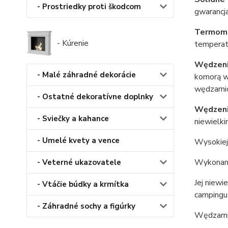
- Prostriedky proti škodcom
gwarancja
Termome
- Kúrenie
temperat
Wędzeni
- Malé záhradné dekorácie
komorą wę
wędzarnic
- Ostatné dekoratívne doplnky
Wędzeni
- Sviečky a kahance
niewielk
- Umelé kvety a vence
Wysokiej 
Wykonana 
- Veterné ukazovatele
Jej niewi
- Vtáčie búdky a krmítka
campingu
- Záhradné sochy a figúrky
Wędzarni