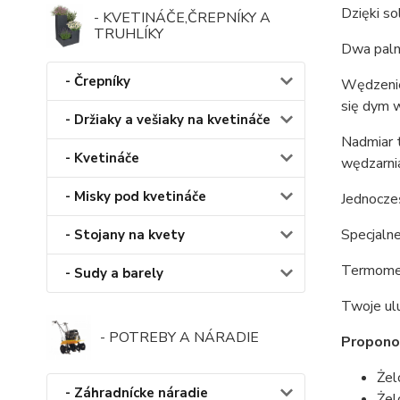
Dzięki so
- KVETINÁČE,ČREPNÍKY A
TRUHLÍKY
Dwa paln
- Črepníky
Wędzenie
się dym w
- Držiaky a vešiaky na kvetináče
Nadmiar t
- Kvetináče
wędzarnia
- Misky pod kvetináče
Jednocze
Specjalne
- Stojany na kvety
Termomet
- Sudy a barely
Twoje ul
- POTREBY A NÁRADIE
Propono
Żel
- Záhradnícke náradie
Żel