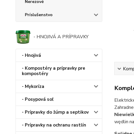
Nerezové
Príslušenstvo
- HNOJIVÁ A PRÍPRAVKY
- Hnojivá
- Kompostéry a prípravky pre
Kompl
kompostéry
- Mykoríza
Komple
- Posypová soľ
Elektrick
Zahradne 
- Prípravky do žúmp a septikov
Niewielk
wędlin na
- Prípravky na ochranu rastlín
Solidne