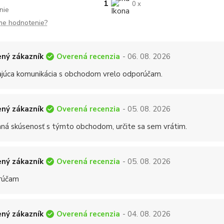
1
0 x
nie
me hodnotenie?
Overená recenzia
ný zákazník
- 06. 08. 2026
ajúca komunikácia s obchodom vrelo odporúčam.
Overená recenzia
ný zákazník
- 05. 08. 2026
mná skúsenosť s týmto obchodom, určite sa sem vrátim.
Overená recenzia
ný zákazník
- 05. 08. 2026
rúčam
Overená recenzia
ný zákazník
- 04. 08. 2026