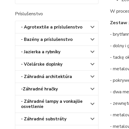
W proces
Príslušenstvo
Zestaw 
- Agrotextile a príslušenstvo
- brytfan
- Bazény a príslušenstvo
- dolny i 
- Jazierka a rybníky
- tackę o
- Včelárske doplnky
- metalo
- Záhradná architektúra
- pokryw
-Záhradné hračky
- dwa met
- Záhradné lampy a vonkajšie
- zewnętr
osvetlenie
- metalo
- Záhradné substráty
- metalo