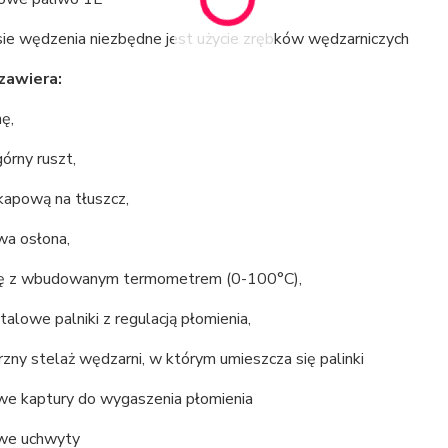
ie wędzenia niezbędne jest użycie zrębków wędzarniczych
zawiera:
nę,
górny ruszt,
kapową na tłuszcz,
wa osłona,
ę z wbudowanym termometrem (0-100°C),
alowe palniki z regulacją płomienia,
zny stelaż wędzarni, w którym umieszcza się palinki
we kaptury do wygaszenia płomienia
we uchwyty