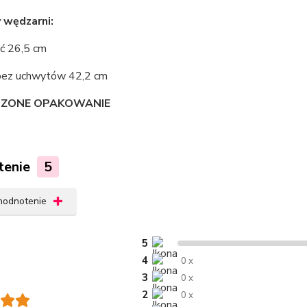
 wędzarni:
ć 26,5 cm
bez uchwytów 42,2 cm
ZONE OPAKOWANIE
tenie
5
 hodnotenie
5
4
0 x
3
0 x
2
0 x