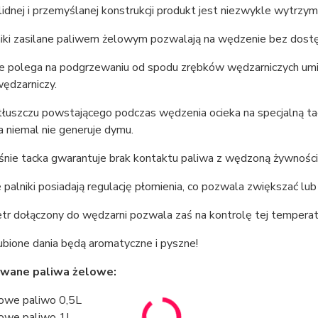
lidnej i przemyślanej konstrukcji produkt jest niezwykle wytrzy
iki zasilane paliwem żelowym pozwalają na wędzenie bez dostę
 polega na podgrzewaniu od spodu zrębków wędzarniczych umie
ędzarniczy.
łuszczu powstającego podczas wędzenia ocieka na specjalną tack
 niemal nie generuje dymu.
śnie tacka gwarantuje brak kontaktu paliwa z wędzoną żywności
 palniki posiadają regulację płomienia, co pozwala zwiększać l
r dołączony do wędzarni pozwala zaś na kontrolę tej temperatu
ubione dania będą aromatyczne i pyszne!
wane paliwa żelowe:
owe paliwo 0,5L
owe paliwo 1L