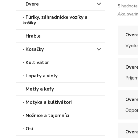
- Dvere
5 hodnote
Ako overí
- Fúriky, záhradnícke vozíky a
košíky
Overe
- Hrable
Vynik
- Kosačky
- Kultivátor
Overe
- Lopaty a vidly
Príje
- Metly a kefy
Overe
- Motyka a kultivátori
Odpo
- Nožnice a tajomníci
- Osi
Overe