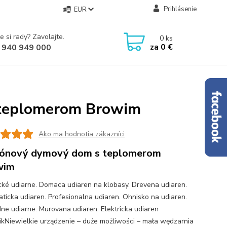
Prihlásenie
EUR
e si rady? Zavolajte.
0
ks
za
0 €
 940 949 000
 teplomerom Browim
Ako ma hodnotia zákazníci
ónový dymový dom s teplomerom
wim
ické udiarne. Domaca udiaren na klobasy. Drevena udiaren.
ticka udiaren. Profesionalna udiaren. Ohnisko na udiaren.
ne udiarne. Murovana udiaren. Elektricka udiaren
kNiewielkie urządzenie – duże możliwości – mała wędzarnia